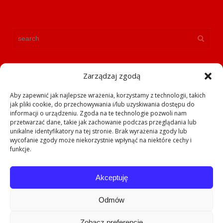
Zarządzaj zgodą
Aby zapewnić jak najlepsze wrażenia, korzystamy z technologii, takich
jak pliki cookie, do przechowywania i/lub uzyskiwania dostępu do
informacji o urządzeniu. Zgoda na te technologie pozwoli nam
Polityka prywatności
przetwarzać dane, takie jak zachowanie podczas przeglądania lub
unikalne identyfikatory na tej stronie. Brak wyrażenia zgody lub
Polityka Cookies
wycofanie zgody może niekorzystnie wpłynąć na niektóre cechy i
funkcje.
Akceptuję
Odmów
Copyright © MarineLab
O nas
Kontakt
Polityka Cookies
Zobacz preferencje